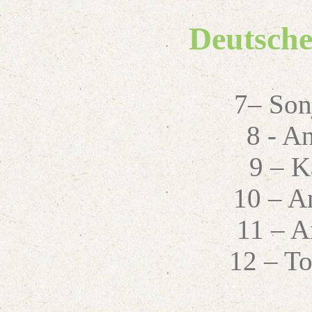
Deutsche
7– Son
8 - A
9 – K
10 – A
11 – A
12 – T