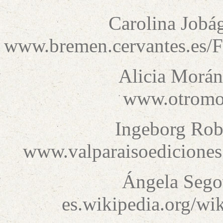
Carolina Jobá
www.bremen.cervantes.es/
Alicia Morán
www.otromod
Ingeborg Rob
www.valparaisoediciones
Ángela Segov
es.wikipedia.org/w