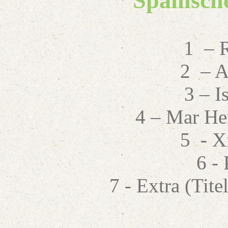
Spanische
1 – R
2 – A
3 – I
4 – Mar He
5 - X
6 -
7 - Extra (Tit